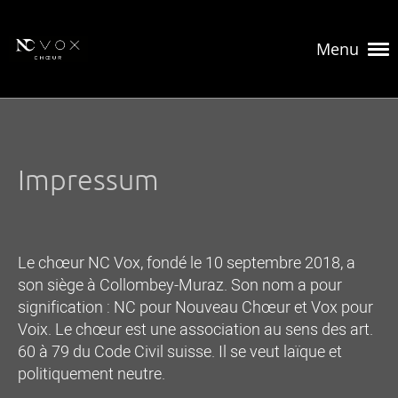
Menu
Impressum
Le chœur NC Vox, fondé le 10 septembre 2018, a
son siège à Collombey-Muraz. Son nom a pour
signification : NC pour Nouveau Chœur et Vox pour
Voix. Le chœur est une association au sens des art.
60 à 79 du Code Civil suisse. Il se veut laïque et
politiquement neutre.